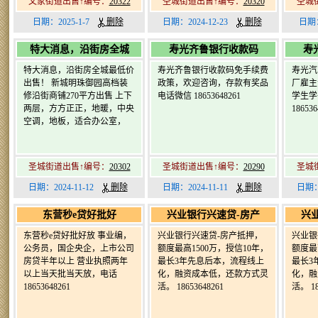
文家街道出售↑编号：
20322
圣城街道出售↑编号：
20320
圣城
日期：2025-1-7
删除
日期：2024-12-23
删除
日期：
特大消息，沿街房全城
寿光齐鲁银行收款码
寿
特大消息，沿街房全城最低价
寿光齐鲁银行收款码免手续费
寿光汽
出售！ 新城明珠御园高档装
政策，欢迎咨询，存款有奖品
厂雇主
修沿街商铺270平方出售 上下
电话微信 18653648261
学生学
两层，方方正正，地暖，中央
186536
空调，地板，适合办公室，
圣城街道出售↑编号：
20302
圣城街道出售↑编号：
20290
圣城
日期：2024-11-12
删除
日期：2024-11-11
删除
日期：
东营秒e贷好批好
兴业银行兴速贷-房产
兴
东营秒e贷好批好放 事业编，
兴业银行兴速贷-房产抵押，
兴业银
公务员，国企央企，上市公司
额度最高1500万，授信10年，
额度最
房贷半年以上 营业执照两年
最长3年先息后本，流程线上
最长3
以上当天批当天放，电话
化，融资成本低，还款方式灵
化，融
18653648261
活。 ️18653648261
活。 ️1