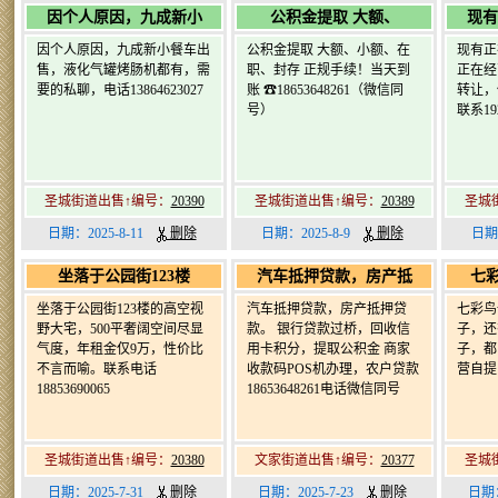
因个人原因，九成新小
公积金提取 大额、
现有
因个人原因，九成新小餐车出
公积金提取 大额、小额、在
现有正
售，液化气罐烤肠机都有，需
职、封存 正规手续！当天到
正在经
要的私聊，电话13864623027
账 ☎18653648261（微信同
转让，
号）
联系192
圣城街道出售↑编号：
20390
圣城街道出售↑编号：
20389
圣城
日期：2025-8-11
删除
日期：2025-8-9
删除
日期
坐落于公园街123楼
汽车抵押贷款，房产抵
七
坐落于公园街123楼的高空视
汽车抵押贷款，房产抵押贷
七彩鸟
野大宅，500平奢阔空间尽显
款。 银行贷款过桥，回收信
子，还
气度，年租金仅9万，性价比
用卡积分，提取公积金 商家
子，都
不言而喻。联系电话
收款码POS机办理，农户贷款
营自提，
18853690065
18653648261电话微信同号
圣城街道出售↑编号：
20380
文家街道出售↑编号：
20377
圣城
日期：2025-7-31
删除
日期：2025-7-23
删除
日期：