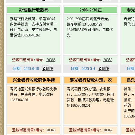
办理银行收款码
2:00~2:30左
寿光
办理银行收款码，单笔300以
2:00~2:30左右 海化去寿光，
寿光特
内免手续费，支持支付宝碰一
跟车联系 13465685429
微信 18
碰红包活动，支持秒到账，电
13465685429 可捎件。包车优
话微信18653648261
先
圣城街道出售↑编号：
20366
圣城街道出售↑编号：
20358
圣城
日期：2025-6-18
删除
日期：2025-5-4
删除
日期：
兴业银行收款码免手续
寿光银行贷款办理，农
昌乐
寿光地区兴业银行收款码免手
寿光银行贷款办理，农业银
昌乐，
续费，免费办理，电话微信
行，工商银行，中国银行信用
户，只
18653648261
贷款，抵押贷款办理，电话微
就来，
信18653648261
花的，
资产的
1865
圣城街道出售↑编号：
20348
圣城街道出售↑编号：
20347
圣城