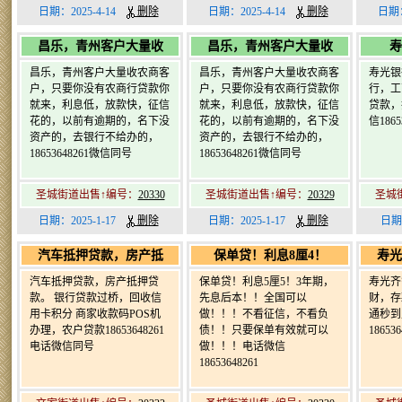
日期：2025-4-14
删除
日期：2025-4-14
删除
日期：
昌乐，青州客户大量收
昌乐，青州客户大量收
寿
昌乐，青州客户大量收农商客
昌乐，青州客户大量收农商客
寿光银
户，只要你没有农商行贷款你
户，只要你没有农商行贷款你
行，工
就来，利息低，放款快，征信
就来，利息低，放款快，征信
贷款，
花的，以前有逾期的，名下没
花的，以前有逾期的，名下没
信1865
资产的，去银行不给办的，
资产的，去银行不给办的，
18653648261微信同号
18653648261微信同号
圣城街道出售↑编号：
20330
圣城街道出售↑编号：
20329
圣城
日期：2025-1-17
删除
日期：2025-1-17
删除
日期
汽车抵押贷款，房产抵
保单贷！利息8厘4！
寿光
汽车抵押贷款，房产抵押贷
保单贷！利息5厘5！3年期，
寿光齐
款。 银行贷款过桥，回收信
先息后本！！全国可以
财，存
用卡积分 商家收款码POS机
做！！！不看征信，不看负
通秒到
办理，农户贷款18653648261
债！！只要保单有效就可以
186536
电话微信同号
做！！！电话微信
18653648261