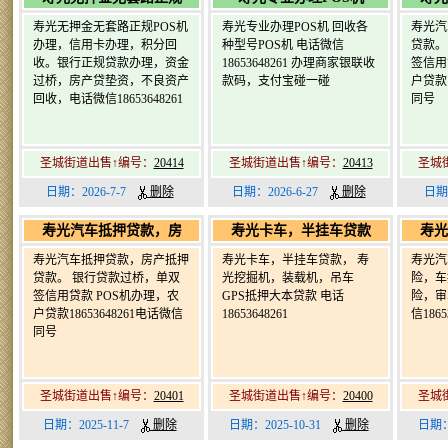
寿光无押金无套路正规POS机
寿光专业办理POS机 回收各
寿光汽
办理，信用卡办理，积分回
种型号POS机 电话微信
贷款。
收。银行正规贷款办理，资金
18653648261 办理商家银联收
签信用
过桥，房产贷垫资，不良资产
款码，支付宝碰一碰
户贷款1
回收，电话微信18653648261
同号
圣城街道出售↑编号：
20414
圣城街道出售↑编号：
20413
圣城
日期：2026-7-7
删除
日期：2026-6-27
删除
日期
寿光汽车抵押贷款，房
寿光卡车，半挂车贷款
寿光
寿光汽车抵押贷款，房产抵押
寿光卡车，半挂车贷款， 寿
寿光汽
贷款。 银行贷款过桥，单双
光挖掘机，装载机，吊车
险，车
签信用贷款 POS机办理，农
GPS抵押大本贷款 电话
险，审
户贷款18653648261电话微信
18653648261
信1865
同号
圣城街道出售↑编号：
20401
圣城街道出售↑编号：
20400
圣城
日期：2025-11-7
删除
日期：2025-10-31
删除
日期：