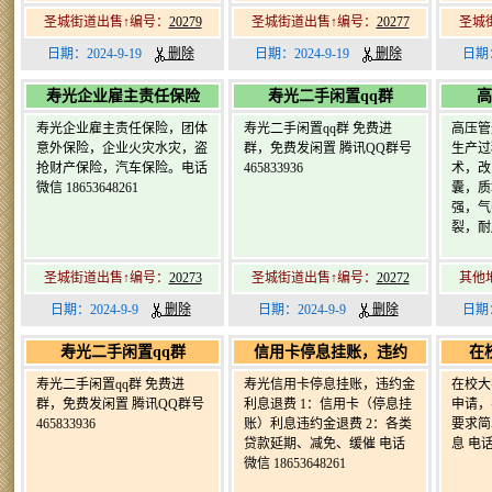
圣城街道出售↑编号：
20279
圣城街道出售↑编号：
20277
圣城
日期：2024-9-19
删除
日期：2024-9-19
删除
日期：
寿光企业雇主责任保险
寿光二手闲置qq群
高
寿光企业雇主责任保险，团体
寿光二手闲置qq群 免费进
高压管
意外保险，企业火灾水灾，盗
群，免费发闲置 腾讯QQ群号
生产过
抢财产保险，汽车保险。电话
465833936
术，改
微信 18653648261
囊，质
强，气
裂，耐
圣城街道出售↑编号：
20273
圣城街道出售↑编号：
20272
其他
日期：2024-9-9
删除
日期：2024-9-9
删除
日期：
寿光二手闲置qq群
信用卡停息挂账，违约
在
寿光二手闲置qq群 免费进
寿光信用卡停息挂账，违约金
在校大
群，免费发闲置 腾讯QQ群号
利息退费 1：信用卡（停息挂
申请，
465833936
账）利息违约金退费 2：各类
要求简
贷款延期、减免、缓催 电话
息 电话微
微信 18653648261