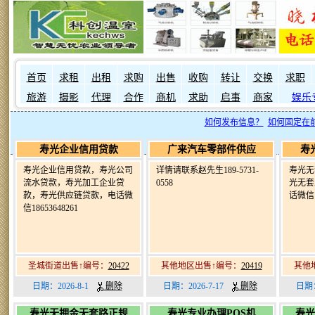
首页
求租
出租
求购
出售
收购
转让
交换
求职
旅游
摄影
代理
合作
商机
求助
启事
商家
娱乐
如何发布信息？
如何固定在
寿光企业信用贷款
广来汽车零部件供应
寿
寿光企业信用贷款，寿光公司
详情请联系赵先生189-5731-
寿光无
流水贷款，寿光加工企业贷
0558
光无套
款，寿光供应链贷款，电话微
话微信 1
信18653648261
圣城街道出售↑编号：
20422
其他地区出售↑编号：
20419
其他
日期：2026-8-1
删除
日期：2026-7-17
删除
日期：
寿光无押金无套路正规
寿光专业办理POS机
寿光