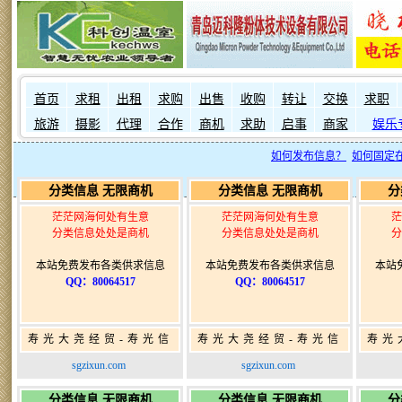
首页
求租
出租
求购
出售
收购
转让
交换
求职
旅游
摄影
代理
合作
商机
求助
启事
商家
娱乐
如何发布信息？
如何固定
分类信息 无限商机
分类信息 无限商机
分
茫茫网海何处有生意
茫茫网海何处有生意
茫
分类信息处处是商机
分类信息处处是商机
分
本站免费发布各类供求信息
本站免费发布各类供求信息
本站
QQ：80064517
QQ：80064517
寿光大尧经贸-寿光信
寿光大尧经贸-寿光信
寿光
息网-免费信息发布网-
息网-免费信息发布网-
息网
sgzixun.com
sgzixun.com
寿光广告发布
寿光广告发布
分类信息 无限商机
分类信息 无限商机
分