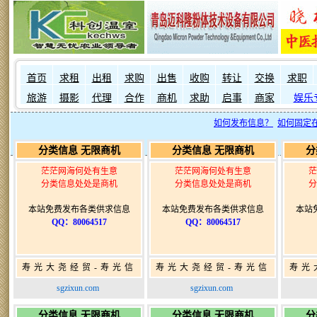
首页
求租
出租
求购
出售
收购
转让
交换
求职
旅游
摄影
代理
合作
商机
求助
启事
商家
娱乐
如何发布信息？
如何固定
分类信息 无限商机
分类信息 无限商机
分
茫茫网海何处有生意
茫茫网海何处有生意
茫
分类信息处处是商机
分类信息处处是商机
分
本站免费发布各类供求信息
本站免费发布各类供求信息
本站
QQ：80064517
QQ：80064517
寿光大尧经贸-寿光信
寿光大尧经贸-寿光信
寿光
息网-免费信息发布网-
息网-免费信息发布网-
息网
sgzixun.com
sgzixun.com
寿光广告发布
寿光广告发布
分类信息 无限商机
分类信息 无限商机
分