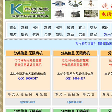
首页
求租
出租
求购
出售
收购
转让
交换
求职
旅游
摄影
代理
合作
商机
求助
启事
商家
娱乐
如何发布信息？
如何固定
分类信息 无限商机
分类信息 无限商机
分
茫茫网海何处有生意
茫茫网海何处有生意
茫
分类信息处处是商机
分类信息处处是商机
分
本站免费发布各类供求信息
本站免费发布各类供求信息
本站
QQ：80064517
QQ：80064517
寿光大尧经贸-寿光信
寿光大尧经贸-寿光信
寿光
息网-免费信息发布网-
息网-免费信息发布网-
息网
sgzixun.com
sgzixun.com
寿光广告发布
寿光广告发布
分类信息 无限商机
分类信息 无限商机
分