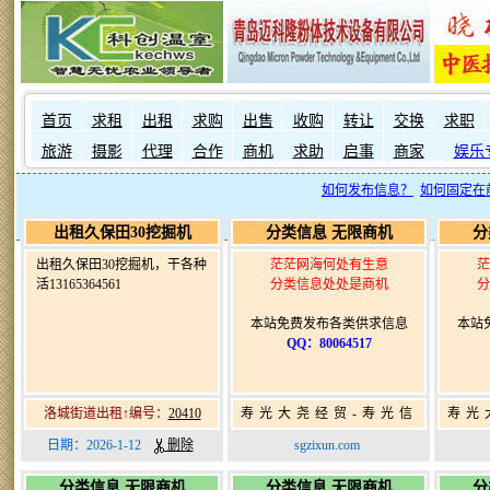
首页
求租
出租
求购
出售
收购
转让
交换
求职
旅游
摄影
代理
合作
商机
求助
启事
商家
娱乐
如何发布信息？
如何固定在
出租久保田30挖掘机
分类信息 无限商机
分
出租久保田30挖掘机，干各种
茫茫网海何处有生意
茫
活13165364561
分类信息处处是商机
分
本站免费发布各类供求信息
本站
QQ：80064517
洛城街道出租↑编号：
20410
寿光大尧经贸-寿光信
寿光
息网-免费信息发布网-
息网
日期：2026-1-12
删除
sgzixun.com
寿光广告发布
分类信息 无限商机
分类信息 无限商机
分