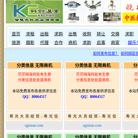
首页
求租
出租
求购
出售
收购
转让
交换
求职
旅游
摄影
代理
合作
商机
求助
启事
商家
娱乐
如何发布信息？
如何固定
分类信息 无限商机
分类信息 无限商机
分
茫茫网海何处有生意
茫茫网海何处有生意
茫
分类信息处处是商机
分类信息处处是商机
分
本站免费发布各类供求信息
本站免费发布各类供求信息
本站
QQ：80064517
QQ：80064517
寿光大尧经贸-寿光信
寿光大尧经贸-寿光信
寿光
息网-免费信息发布网-
息网-免费信息发布网-
息网
sgzixun.com
sgzixun.com
寿光广告发布
寿光广告发布
分类信息 无限商机
分类信息 无限商机
分